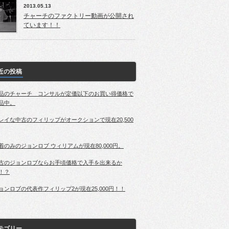
2013.05.13
チャーチのファクトリー動画が公開され
ています！！
近の投稿
品のチャーチ コンサルが定価以下のお買い得価格で
品中。
レイな中古のフィリップがオークションで現在20,500
着のみのジョンロブ ウィリアムが現在80,000円。
古のジョンロブならお手頃価格で入手を出来るか
！？
ョンロブの代表作フィリップ2が現在25,000円！！
テゴリー