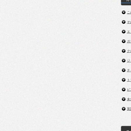
こ
そ
エ
ガ
ク
ジ
チ
ト
ビ
未
英