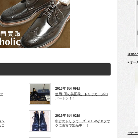
⇒sho
■オー
2013年 8月 09日
ツ
使用1回の英国靴、トリッカーズの
バートン！！
2013年 6月 02日
カン
中古のトリッカーズ STOWがヤフオ
らコ
クに激安で出品中！！
⇒オー