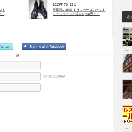
2013年 7月 23日
ント
英国靴の老舗 トリッカーズのカント
は。
リーシューズが現在6,800円！！
お
or
Not published