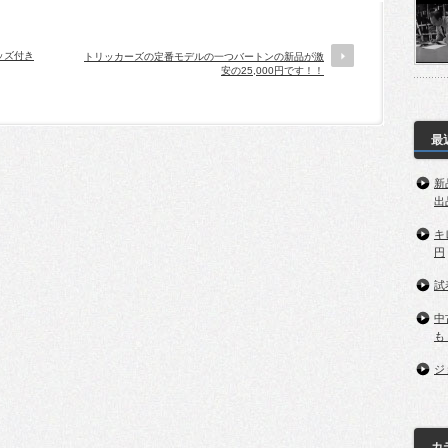
ッズ付き
トリッカーズの定番モデルの一つバートンの新品が激
安の25,000円です！！
最
新
出
キ
円
試
中
も
ジ
カ