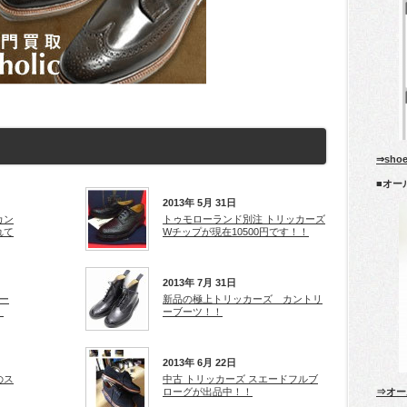
⇒sho
■オー
2013年 5月 31日
カン
トゥモローランド別注 トリッカーズ
れて
Wチップが現在10500円です！！
2013年 7月 31日
ー
新品の極上トリッカーズ カントリ
！
ーブーツ！！
2013年 6月 22日
のス
中古 トリッカーズ スエードフルブ
ローグが出品中！！
⇒オー