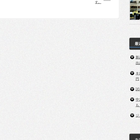
す。
最
新
出
キ
円
試
中
も
ジ
カ