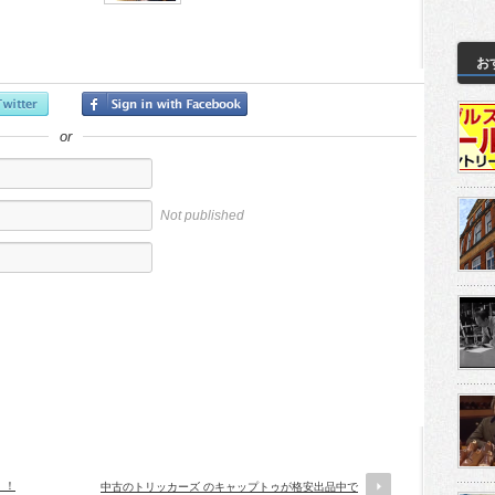
お
or
Not published
！！
中古のトリッカーズ のキャップトゥが格安出品中で