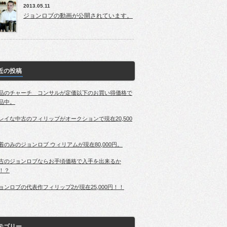
2013.05.11
ジョンロブの動画が公開されています。
近の投稿
品のチャーチ コンサルが定価以下のお買い得価格で
品中。
レイな中古のフィリップがオークションで現在20,500
着のみのジョンロブ ウィリアムが現在80,000円。
古のジョンロブならお手頃価格で入手を出来るか
！？
ョンロブの代表作フィリップ2が現在25,000円！！
テゴリー