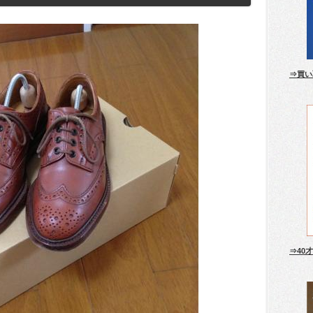
⇒買い
⇒40