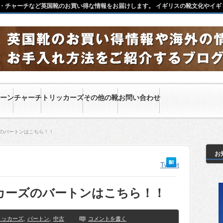
・チャーチなど英国靴のお買い得な情報をお届けします。 イギリスの靴文化やイギ
ーン
チャーチ
トリッカーズ
その他の靴
お問い合わせ
ズのバートンはこちら！！
お
Tweet
カーズのバートンはこちら！！
リッカーズ
,
バートン
,
中古
コメントを書く