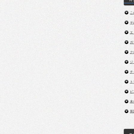
こ
そ
エ
ガ
ク
ジ
チ
ト
ビ
未
英