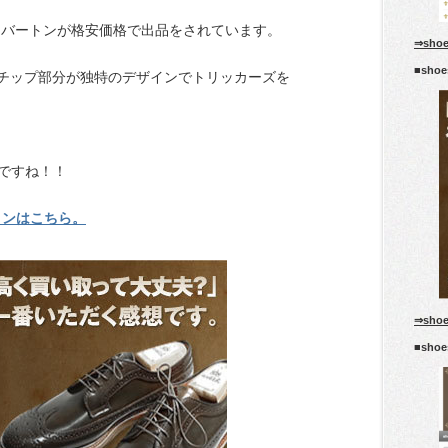
 バートンが格安価格で出品をされています。
⇒sho
■sho
チップ部分が独特のデザインでトリッカーズを
ですね！！
トンはこちら。
⇒sho
■sho