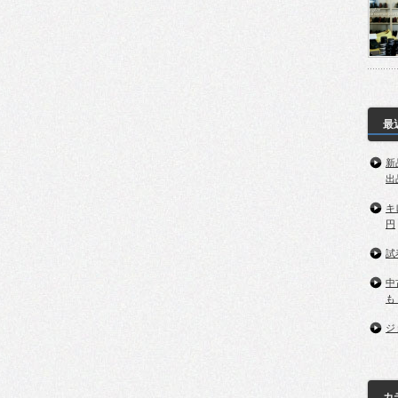
最
新
出
キ
円
試
中
も
ジ
カ