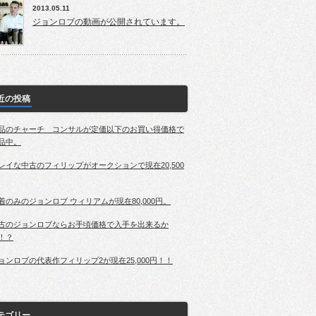
2013.05.11
ジョンロブの動画が公開されています。
近の投稿
品のチャーチ コンサルが定価以下のお買い得価格で
品中。
レイな中古のフィリップがオークションで現在20,500
着のみのジョンロブ ウィリアムが現在80,000円。
古のジョンロブならお手頃価格で入手を出来るか
！？
ョンロブの代表作フィリップ2が現在25,000円！！
テゴリー