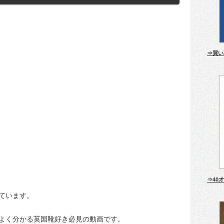
⇒買い
⇒40
ています。
よく分かる英国靴好き必見の動画です。