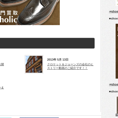
⇒sho
■sho
2013年 5月 13日
公開
クロケット＆ジョーンズの会社のヒ
ストリー動画のご紹介です！！
⇒sho
いま
■sho