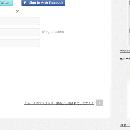
or
Not published
⇒sho
■オー
チャーチのファクトリー動画が公開されています！！
⇒オー