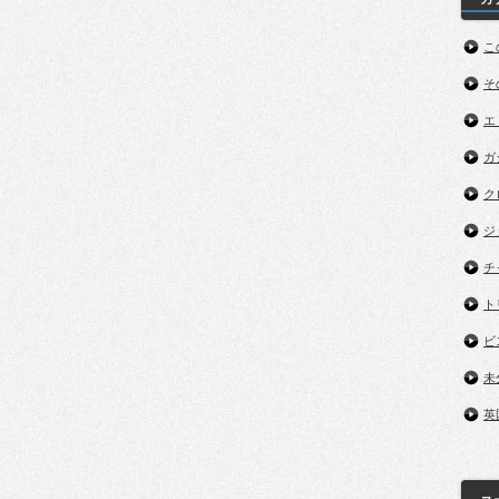
こ
そ
エ
ガ
ク
ジ
チ
ト
ビ
未
英