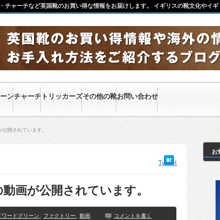
・チャーチなど英国靴のお買い得な情報をお届けします。 イギリスの靴文化やイギ
ーン
チャーチ
トリッカーズ
その他の靴
お問い合わせ
が公開されています。
お
Tweet
の動画が公開されています。
ドワードグリーン
,
ファクトリー
,
動画
コメントを書く