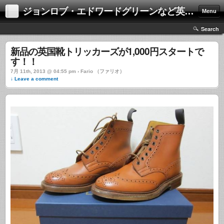
ジョンロブ・エドワードグリーンなど英国靴の激安中古通販情報ブログ
Menu
Search
新品の英国靴トリッカーズが1,000円スタートで
す！！
7月 11th, 2013 @ 04:55 pm › Fario （ファリオ）
↓ Leave a comment