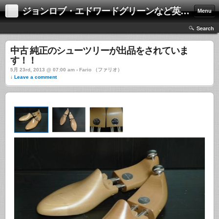
ジョンロブ・エドワードグリーンなど英国靴の激安中古通販情報ブログ
Menu
Search
中古 純正のシューツリーが出品をされていま
す！！
5月 23rd, 2013 @ 07:00 am › Fario （ファリオ）
↓ Leave a comment