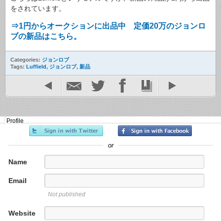
をされています。
⇒1円からオークションに出品中 定価20万のジョンロ
ブの新品はこちら。
Categories:
ジョンロブ
Tags:
Luffield
,
ジョンロブ
,
新品
Profile
or
Name
Email
Not published
Website