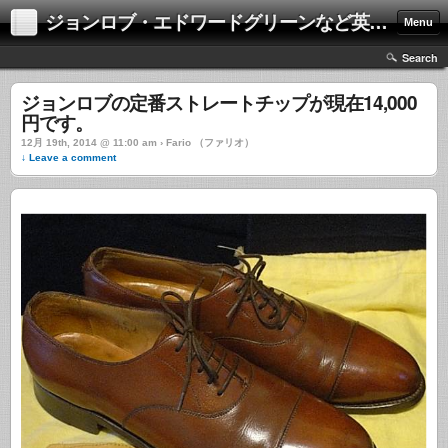
ジョンロブ・エドワードグリーンなど英国靴の激安中古通販情報ブログ
Menu
Search
ジョンロブの定番ストレートチップが現在14,000
円です。
12月 19th, 2014 @ 11:00 am › Fario （ファリオ）
↓ Leave a comment