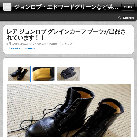
ジョンロブ・エドワードグリーンなど英国靴の激安中古通販情報ブログ
Menu
Search
レア ジョンロブ グレインカーフ ブーツが出品さ
れています！！
5月 14th, 2013 @ 07:00 am › Fario （ファリオ）
↓ Leave a comment