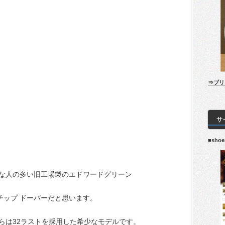
⇒ブリ
サ
■sho
な人の多い旧工場製のエドワードグリーン
チップ ドーバーだと思います。
らは32ラストを採用した希少なモデルです。