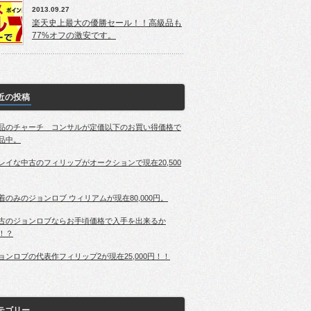
2013.09.27
楽天史上最大の優勝セール！！高級品も
77%オフの激安です。
近の投稿
品のチャーチ コンサルが定価以下のお買い得価格で
品中。
レイな中古のフィリップがオークションで現在20,500
着のみのジョンロブ ウィリアムが現在80,000円。
古のジョンロブならお手頃価格で入手を出来るか
！？
ョンロブの代表作フィリップ2が現在25,000円！！
テゴリー