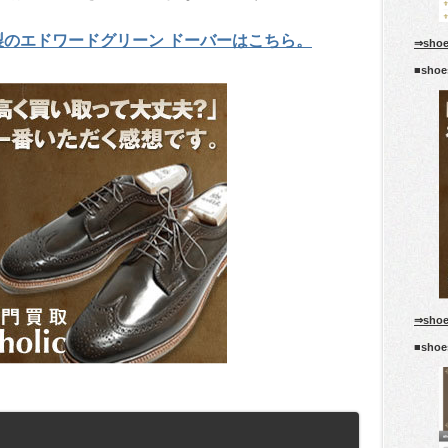
製のエドワードグリーン ドーバーはこちら。
⇒sho
■sho
⇒sho
■sho