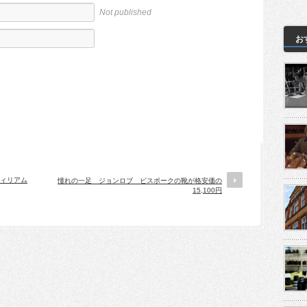
Not published
お
ウィリアム
憧れの一足 ジョンロブ ビスポークの靴が格安価の
15,100円