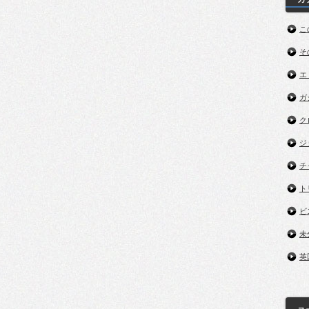
こ
そ
エ
ガ
ク
ジ
チ
ト
ビ
未
英