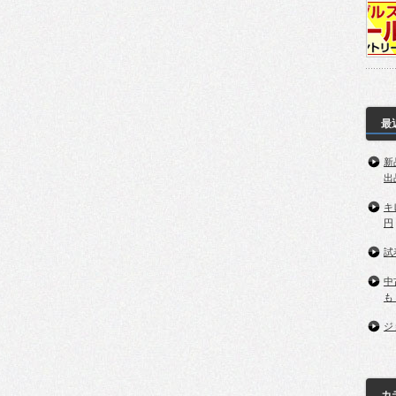
最
新
出
キ
円
試
中
も
ジ
カ