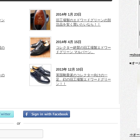
2014年 1月 23日
ーン
旧工場製のエドワードグリーンの別
注品を安く買いたいなら！！
2014年 4月 15日
製の
コレクター絶賛の旧工場製エドワー
ドグリーン マルバーン。
⇒sho
■オー
2013年 12月 10日
ンの
英国靴垂涎のコレクター向けの一
足、幻の旧工場製エドワードグリー
ン！！
or
⇒オー