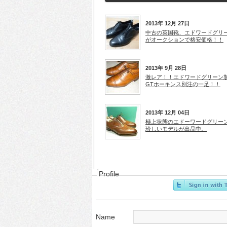
2013年 12月 27日
中古の英国靴、エドワードグリ
がオークションで格安価格！！
2013年 9月 28日
激レア！！エドワードグリーン
GTホーキンス別注の一足！！
2013年 12月 04日
極上状態のエドーワードグリー
珍しいモデルが出品中。
Profile
Name