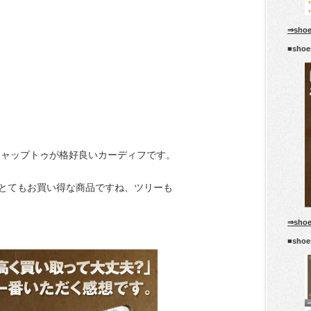
⇒sho
■sho
キャップトゥが格好良いカーディフです。
とてもお買い得な商品ですね、ツリーも
⇒sho
■sho