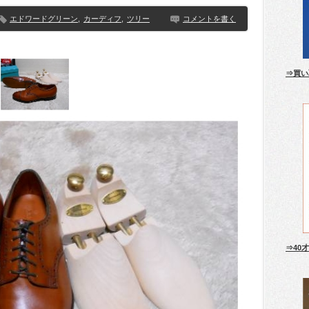
エドワードグリーン
,
カーディフ
,
ツリー
コメントを書く
⇒買い
⇒40