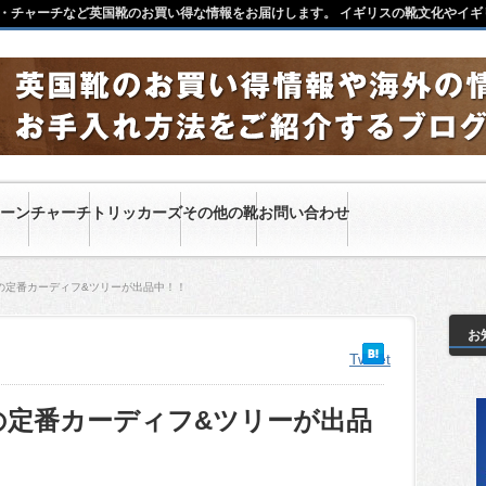
・チャーチなど英国靴のお買い得な情報をお届けします。 イギリスの靴文化やイギ
ーン
チャーチ
トリッカーズ
その他の靴
お問い合わせ
の定番カーディフ&ツリーが出品中！！
お
Tweet
の定番カーディフ&ツリーが出品