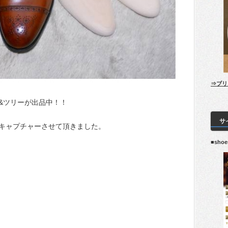
⇒ブリ
&ツリーが出品中！！
サ
キャプチャーさせて頂きました。
■sho