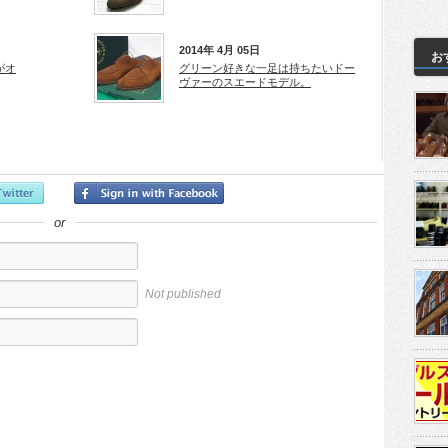
2014年 4月 05日
お
がオ
グリーン好きな一足は持ちたいドー
ヴァーのスエードモデル。
or
Not published