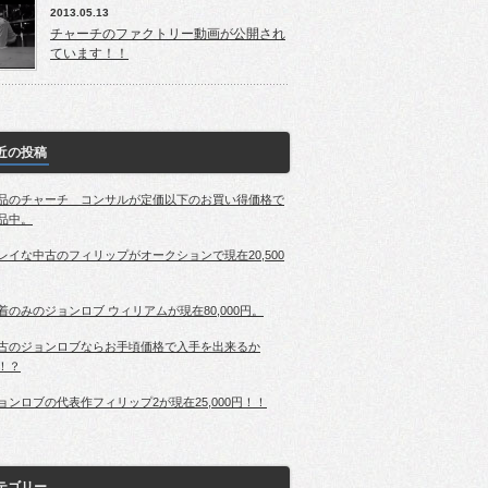
2013.05.13
チャーチのファクトリー動画が公開され
ています！！
近の投稿
品のチャーチ コンサルが定価以下のお買い得価格で
品中。
レイな中古のフィリップがオークションで現在20,500
着のみのジョンロブ ウィリアムが現在80,000円。
古のジョンロブならお手頃価格で入手を出来るか
！？
ョンロブの代表作フィリップ2が現在25,000円！！
テゴリー