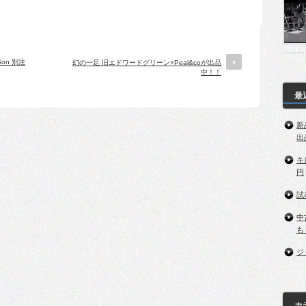
on 別注
幻の一足 旧エドワードグリーン×Peal&coが出品
中！！
最
新
出
キ
円
試
中
も
ジ
カ