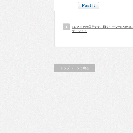
EGマニアは必見です。旧グリーンのFoster&S
ブーツ！！
トップページに戻る