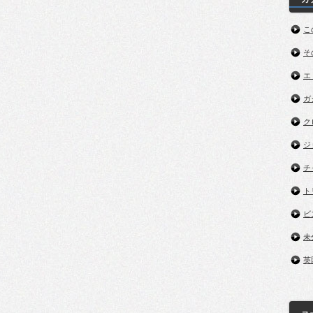
こ
そ
エ
ガ
ク
ジ
チ
ト
ビ
未
英