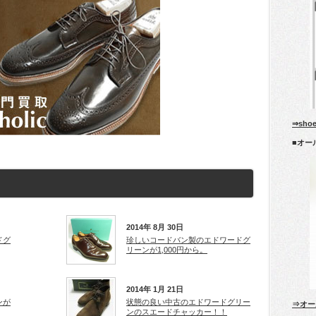
⇒sho
■オー
2014年 8月 30日
ドグ
珍しいコードバン製のエドワードグ
リーンが1,000円から。
2014年 1月 21日
ンが
状態の良い中古のエドワードグリー
⇒オー
ンのスエードチャッカー！！