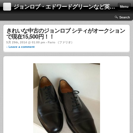
ジョンロブ・エドワードグリーンなど英国靴の激安中古通販情報ブログ
Menu
Search
きれいな中古のジョンロブ シティがオークション
で現在15,500円！！
5月 29th, 2014 @ 01:00 pm › Fario （ファリオ）
↓ Leave a comment