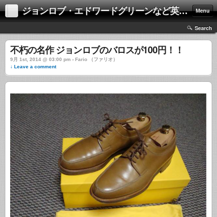
ジョンロブ・エドワードグリーンなど英国靴の激安中古通販情報ブログ
Menu
Search
不朽の名作 ジョンロブのバロスが100円！！
9月 1st, 2014 @ 03:00 pm › Fario （ファリオ）
↓ Leave a comment