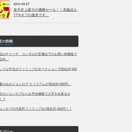
2013.09.27
楽天史上最大の優勝セール！！高級品も
77%オフの激安です。
近の投稿
品のチャーチ コンサルが定価以下のお買い得価格で
品中。
レイな中古のフィリップがオークションで現在20,500
着のみのジョンロブ ウィリアムが現在80,000円。
古のジョンロブならお手頃価格で入手を出来るか
！？
ョンロブの代表作フィリップ2が現在25,000円！！
テゴリー