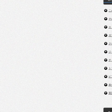
こ
そ
エ
ガ
ク
ジ
チ
ト
ビ
未
英