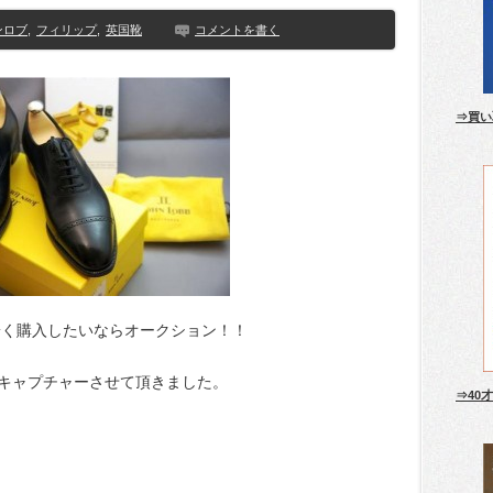
ンロブ
,
フィリップ
,
英国靴
コメントを書く
⇒買い
安く購入したいならオークション！！
キャプチャーさせて頂きました。
⇒40