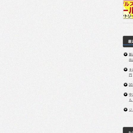
最
新
出
キ
円
試
中
も
ジ
カ