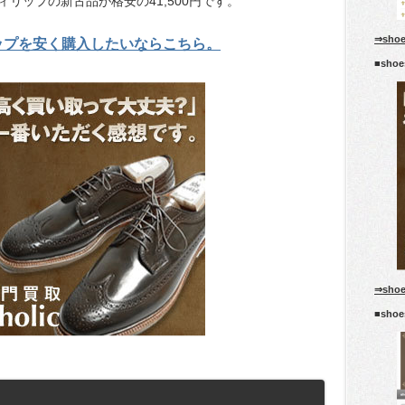
リップの新古品が格安の41,500円です。
⇒sho
ップを安く購入したいならこちら。
■sho
⇒sho
■sho