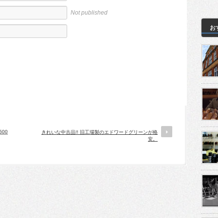
Not published
お
00
きれいな中古品!! 旧工場製のエドワードグリーンが格
安。