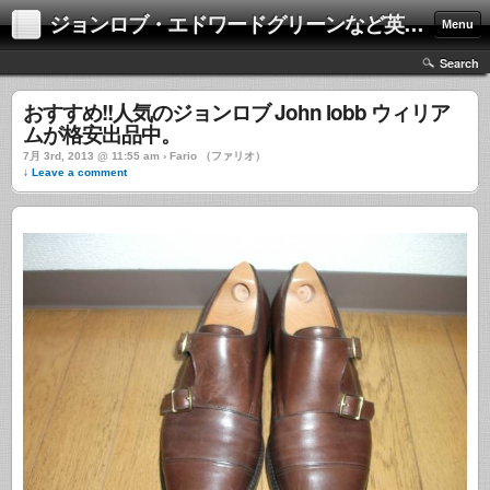
ジョンロブ・エドワードグリーンなど英国靴の激安中古通販情報ブログ
Menu
Search
おすすめ!!人気のジョンロブ John lobb ウィリア
ムが格安出品中。
7月 3rd, 2013 @ 11:55 am › Fario （ファリオ）
↓ Leave a comment