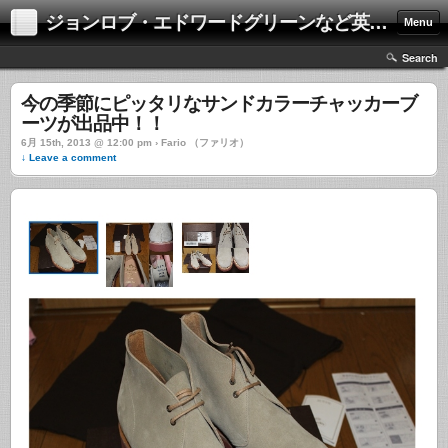
ジョンロブ・エドワードグリーンなど英国靴の激安中古通販情報ブログ
Menu
Search
今の季節にピッタリなサンドカラーチャッカーブ
ーツが出品中！！
6月 15th, 2013 @ 12:00 pm › Fario （ファリオ）
↓ Leave a comment