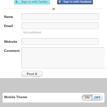
or
Name
Email
Not published
Website
Comment
Mobile Theme
ON
OFF