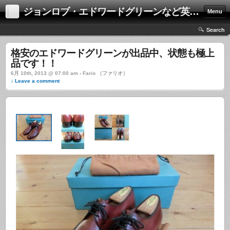
ジョンロブ・エドワードグリーンなど英国靴の激安中古通販情報ブログ
Menu
Search
格安のエドワードグリーンが出品中、状態も極上
品です！！
6月 10th, 2013 @ 07:00 am › Fario （ファリオ）
↓ Leave a comment