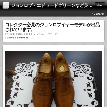
ジョンロブ・エドワードグリーンなど英国靴の激安中古通販情報ブログ
Menu
Search
コレクター必見のジョンロブイヤーモデルが出品
されています。
6月 17th, 2015 @ 03:00 pm › Fario （ファリオ）
↓ Leave a comment