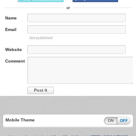
or
Name
Email
Not published
Website
Comment
Mobile Theme
ON
OFF