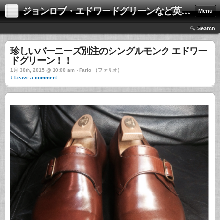
ジョンロブ・エドワードグリーンなど英国靴の激安中古通販情報ブログ
Menu
Search
珍しいバーニーズ別注のシングルモンク エドワー
ドグリーン！！
1月 30th, 2015 @ 10:00 am › Fario （ファリオ）
↓ Leave a comment