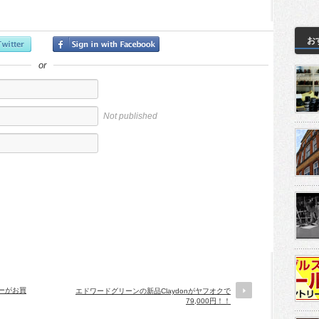
お
or
Not published
ーがお買
エドワードグリーンの新品Claydonがヤフオクで
79,000円！！