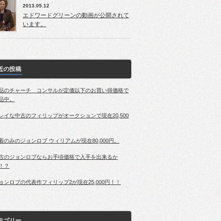
2013.05.12
エドワードグリーンの動画が公開されて
います。
近の投稿
品のチャーチ コンサルが定価以下のお買い得価格で
品中。
レイな中古のフィリップがオークションで現在20,500
着のみのジョンロブ ウィリアムが現在80,000円。
古のジョンロブならお手頃価格で入手を出来るか
！？
ョンロブの代表作フィリップ2が現在25,000円！！
テゴリー