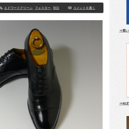
エドワードグリーン
,
フォスター
,
別注
コメントを書く
⇒買い
⇒40