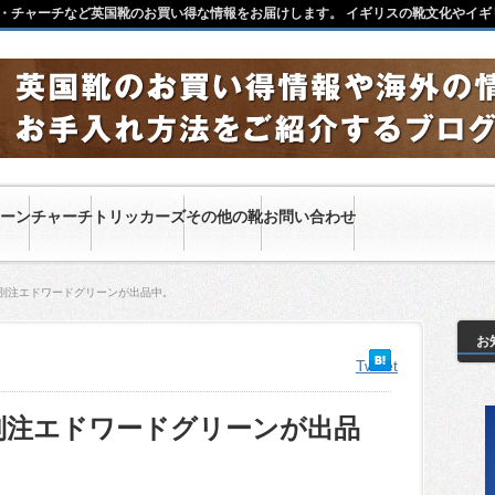
・チャーチなど英国靴のお買い得な情報をお届けします。 イギリスの靴文化やイギ
ーン
チャーチ
トリッカーズ
その他の靴
お問い合わせ
ー別注エドワードグリーンが出品中。
お
Tweet
別注エドワードグリーンが出品