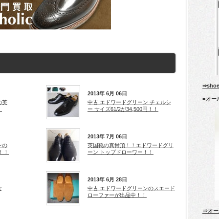
⇒sho
2013年 6月 06日
■オー
の英
中古 エドワードグリーン チェルシ
！
ー サイズ61/2が34,500円！！
2013年 7月 06日
ンの
英国靴の真骨頂！！エドワードグリ
！！
ーン トップドローワー！！
2013年 6月 28日
な
中古 エドワードグリーンのスエード
ローファーが出品中！！
⇒オー