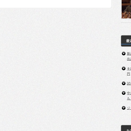
最
新
出
キ
円
試
中
も
ジ
カ