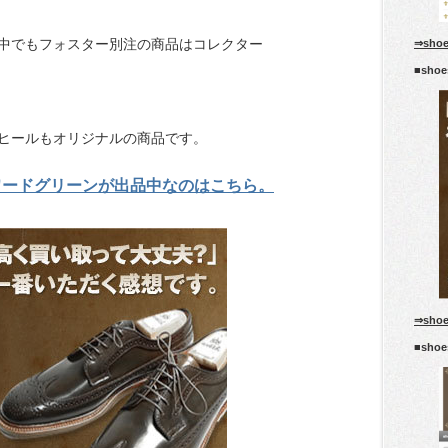
中でもフォスター別注の商品はコレクター
⇒sho
■sho
ヒールもオリジナルの商品です。
ワードグリーンが出品中なのはこちら。
⇒sho
■sho