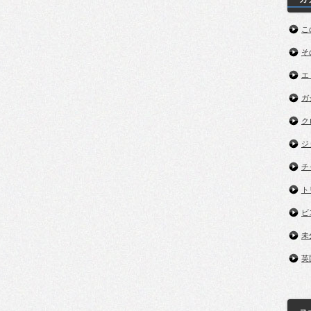
こ
そ
エ
ガ
ク
ジ
チ
ト
ビ
未
英