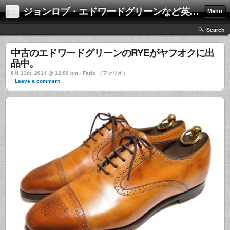
ジョンロブ・エドワードグリーンなど英国靴の激安中古通販情報ブログ
Menu
Search
中古のエドワードグリーンのRYEがヤフオクに出
品中。
8月 13th, 2014 @ 12:00 pm › Fario （ファリオ）
↓ Leave a comment