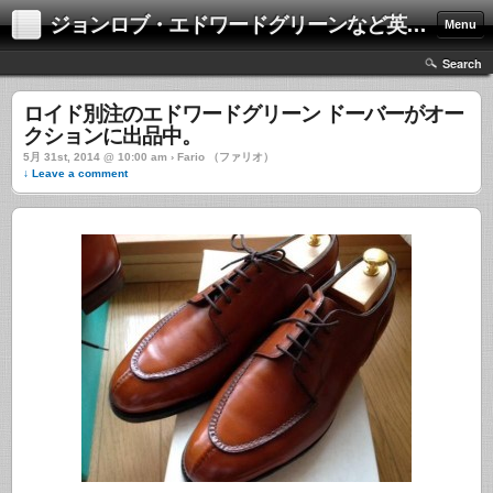
ジョンロブ・エドワードグリーンなど英国靴の激安中古通販情報ブログ
Menu
Search
ロイド別注のエドワードグリーン ドーバーがオー
クションに出品中。
5月 31st, 2014 @ 10:00 am › Fario （ファリオ）
↓ Leave a comment