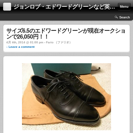
ジョンロブ・エドワードグリーンなど英国靴の激安中古通販情報ブログ
Menu
Search
サイズ6.5のエドワードグリーンが現在オークショ
ンで26,050円！！
4月 4th, 2014 @ 01:00 pm › Fario （ファリオ）
↓ Leave a comment