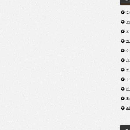
こ
そ
エ
ガ
ク
ジ
チ
ト
ビ
未
英