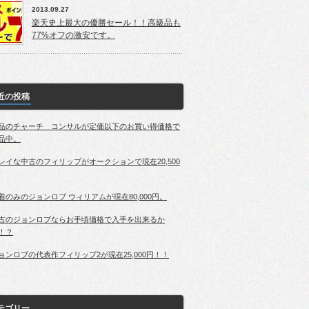
2013.09.27
楽天史上最大の優勝セール！！高級品も
77%オフの激安です。
近の投稿
品のチャーチ コンサルが定価以下のお買い得価格で
品中。
レイな中古のフィリップがオークションで現在20,500
着のみのジョンロブ ウィリアムが現在80,000円。
古のジョンロブならお手頃価格で入手を出来るか
！？
ョンロブの代表作フィリップ2が現在25,000円！！
テゴリー