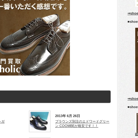
⇒sho
■sho
⇒sho
■sho
2013年 6月 26日
レガ
ブラウンズ別注のエドワードグリー
ン COOMBEが格安です！！