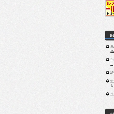
最
新
出
キ
円
試
中
も
ジ
カ