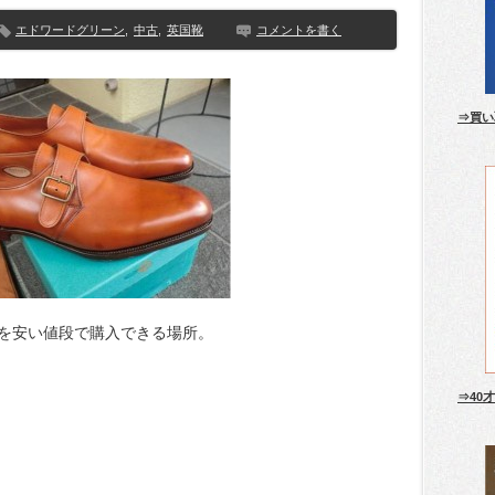
エドワードグリーン
,
中古
,
英国靴
コメントを書く
⇒買い
を安い値段で購入できる場所。
⇒40