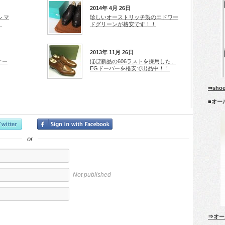
2014年 4月 26日
 マ
珍しいオーストリッチ製のエドワー
！
ドグリーンが格安です！！
2013年 11月 26日
エー
ほぼ新品の606ラストを採用した、
EGドーバーを格安で出品中！！
⇒sho
■オー
or
Not published
⇒オー