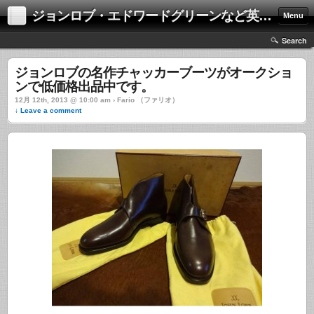
ジョンロブ・エドワードグリーンなど英国靴の激安中古通販情報ブログ
Menu
Search
ジョンロブの名作チャッカーブーツがオークショ
ンで低価格出品中です。
12月 12th, 2013 @ 10:00 am › Fario （ファリオ）
↓ Leave a comment