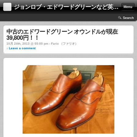
ジョンロブ・エドワードグリーンなど英国靴の激安中古通販情報ブログ
Menu
Search
中古のエドワードグリーン オウンドルが現在
39,800円！！
10月 24th, 2013 @ 05:00 pm › Fario （ファリオ）
↓ Leave a comment