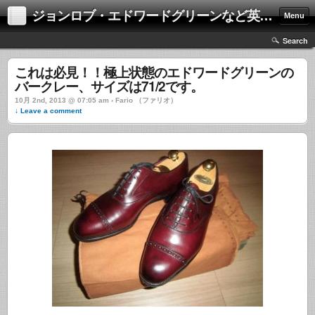
ジョンロブ・エドワードグリーンなど英国靴の激安中古通販情報ブログ
Menu
Search
これは必見！！極上状態のエドワードグリーンの
バークレー、サイズは71/2です。
10月 2nd, 2013 @ 07:05 am › Fario （ファリオ）
↓ Leave a comment