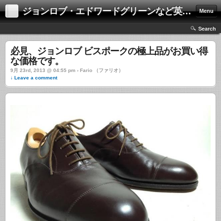
ジョンロブ・エドワードグリーンなど英国靴の激安中古通販情報ブログ
Menu
Search
必見、ジョンロブ ビスポークの極上品がお買い得
な価格です。
9月 23rd, 2013 @ 04:55 pm › Fario （ファリオ）
↓ Leave a comment