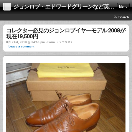
ジョンロブ・エドワードグリーンなど英国靴の激安中古通販情報ブログ
Menu
Search
コレクター必見のジョンロブイヤーモデル 2008が
現在19,500円
8月 21st, 2013 @ 04:55 pm › Fario （ファリオ）
↓ Leave a comment