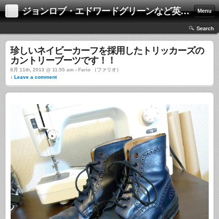
ジョンロブ・エドワードグリーンなど英国靴の激安中古通販情報ブログ
Menu
Search
珍しいネイビーカーフを採用したトリッカーズの
カントリーブーツです！！
8月 11th, 2013 @ 11:55 am › Fario （ファリオ）
↓ Leave a comment