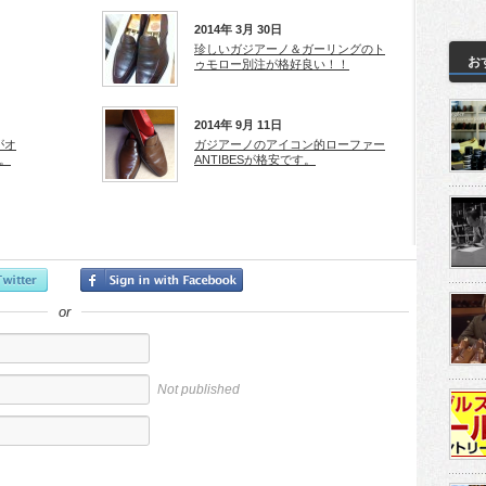
2014年 3月 30日
珍しいガジアーノ＆ガーリングのト
お
ゥモロー別注が格好良い！！
2014年 9月 11日
がオ
ガジアーノのアイコン的ローファー
。
ANTIBESが格安です。
or
Not published