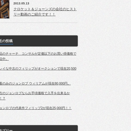
2013.05.13
クロケット＆ジョーンズの会社のヒスト
リー動画のご紹介です！！
近の投稿
品のチャーチ コンサルが定価以下のお買い得価格で
品中。
レイな中古のフィリップがオークションで現在20,500
着のみのジョンロブ ウィリアムが現在80,000円。
古のジョンロブならお手頃価格で入手を出来るか
！？
ョンロブの代表作フィリップ2が現在25,000円！！
テゴリー