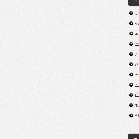
こ
そ
エ
ガ
ク
ジ
チ
ト
ビ
未
英