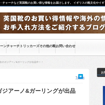
・チャーチなど英国靴のお買い得な情報をお届けします。 イギリスの靴文化やイギ
ーン
チャーチ
トリッカーズ
その他の靴
お問い合わせ
中古のガジアーノ&ガーリングが出品中！！
お
Tweet
ガジアーノ&ガーリングが出品