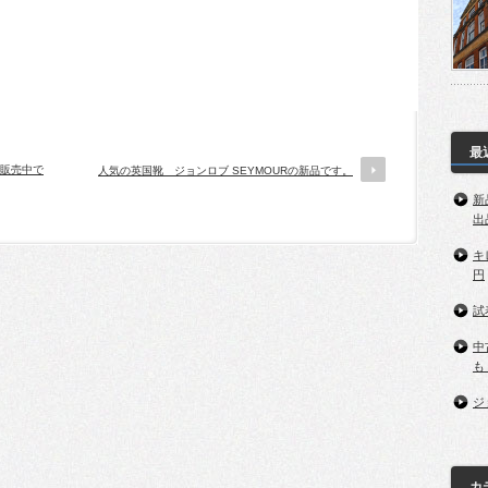
最
で販売中で
人気の英国靴 ジョンロブ SEYMOURの新品です。
新
出
キ
円
試
中
も
ジ
カ