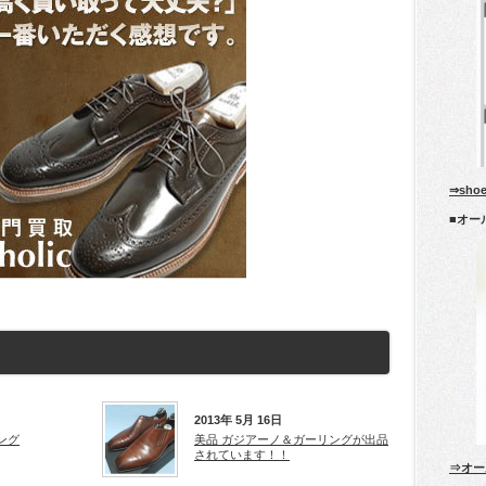
⇒sho
■オー
2013年 5月 16日
ング
美品 ガジアーノ＆ガーリングが出品
されています！！
⇒オー