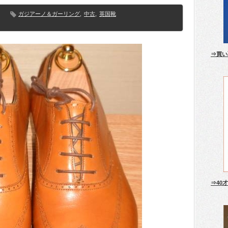
ガジアーノ＆ガーリング
,
中古
,
英国靴
⇒買い
⇒40