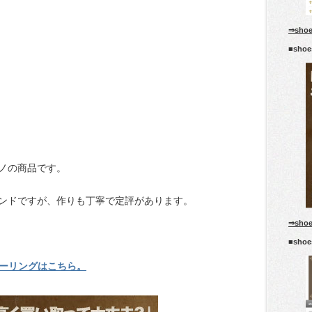
⇒sho
■sho
ノの商品です。
ンドですが、作りも丁寧で定評があります。
⇒sho
■sho
ガーリングはこちら。