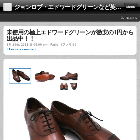
ジョンロブ・エドワードグリーンなど英国靴の激安中古通販情報ブログ
Menu
Search
未使用の極上エドワードグリーンが激安の1円から
出品中！！
6月 19th, 2013 @ 05:00 pm › Fario （ファリオ）
↓ Leave a comment