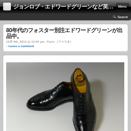
ジョンロブ・エドワードグリーンなど英国靴の激安中古通販情報ブログ
Menu
Search
80年代のフォスター別注エドワードグリーンが出
品中。
10月 9th, 2014 @ 12:00 pm › Fario （ファリオ）
↓ Leave a comment