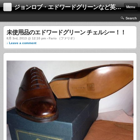
ジョンロブ・エドワードグリーンなど英国靴の激安中古通販情報ブログ
Menu
Search
未使用品のエドワードグリーン チェルシー！！
8月 3rd, 2013 @ 12:10 pm › Fario （ファリオ）
↓ Leave a comment