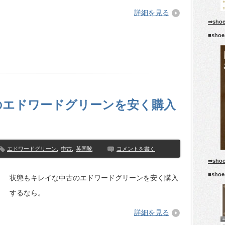
詳細を見る
⇒sho
■sho
のエドワードグリーンを安く購入
エドワードグリーン
,
中古
,
英国靴
コメントを書く
⇒sho
■sho
状態もキレイな中古のエドワードグリーンを安く購入
するなら。
詳細を見る