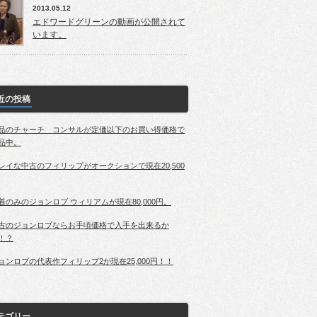
2013.05.12
エドワードグリーンの動画が公開されて
います。
近の投稿
品のチャーチ コンサルが定価以下のお買い得価格で
品中。
レイな中古のフィリップがオークションで現在20,500
着のみのジョンロブ ウィリアムが現在80,000円。
古のジョンロブならお手頃価格で入手を出来るか
！？
ョンロブの代表作フィリップ2が現在25,000円！！
テゴリー