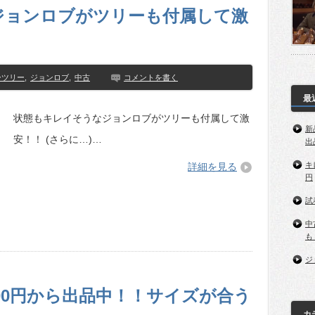
ジョンロブがツリーも付属して激
ーツリー
,
ジョンロブ
,
中古
コメントを書く
最
状態もキレイそうなジョンロブがツリーも付属して激
新
安！！ (さらに…)…
出
キ
詳細を見る
円
試
中
も
ジ
000円から出品中！！サイズが合う
カ