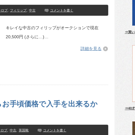
ンロブ
,
フィリップ
,
中古
コメントを書く
キレイな中古のフィリップがオークションで現在
⇒買い
20,500円 (さらに…)…
詳細を見る
らお手頃価格で入手を出来るか
⇒40
ンロブ
,
中古
,
英国靴
コメントを書く