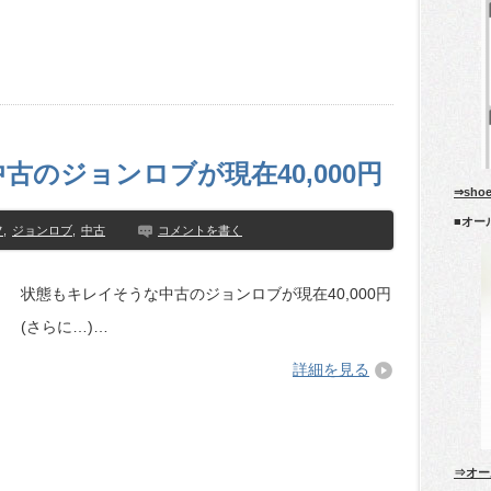
のジョンロブが現在40,000円
⇒sho
■オー
フ
,
ジョンロブ
,
中古
コメントを書く
状態もキレイそうな中古のジョンロブが現在40,000円
(さらに…)…
詳細を見る
⇒オー