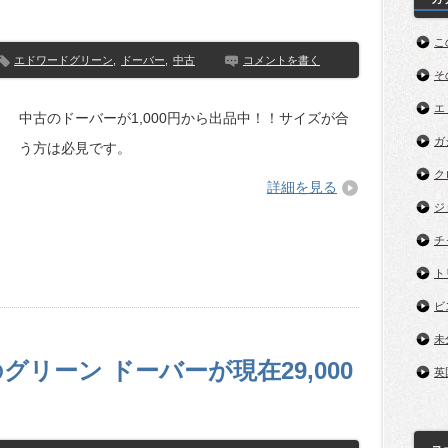
こ
エドワードグリーン
,
ドーバー
,
中古
コメントを書く
そ
エ
中古のドーバーが1,000円から出品中！！サイズが合
ガ
う方は必見です。
ク
詳細を見る
ジ
チ
ト
ビ
未
リーン ドーバーが現在29,000
英