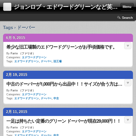
ジョンロブ・エドワードグリーンなど英国靴の激安中古通販情報ブログ
Menu
Search
Tags › ドーバー
6月 9, 2015
希少な旧工場製のエドワードグリーンがお手頃価格です。
By
Fario （ファリオ）
Categories:
エドワードグリーン
Tags:
エドワードグリーン
,
ドーバー
,
旧工場
2月 19, 2015
中古のドーバーが1,000円から出品中！！サイズが合う方は必見です。
By
Fario （ファリオ）
Categories:
エドワードグリーン
Tags:
エドワードグリーン
,
ドーバー
,
中古
2月 11, 2015
一足は持ちたい定番のグリーン ドーバーが現在29,000円！！
By
Fario （ファリオ）
Categories:
エドワードグリーン
Tags:
エドワードグリーン
,
ドーバー
,
中古