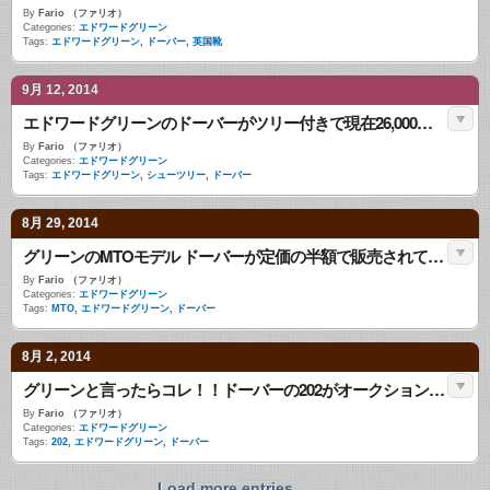
By
Fario （ファリオ）
Categories:
エドワードグリーン
Tags:
エドワードグリーン
,
ドーバー
,
英国靴
9月 12, 2014
エドワードグリーンのドーバーがツリー付きで現在26,000円！！
By
Fario （ファリオ）
Categories:
エドワードグリーン
Tags:
エドワードグリーン
,
シューツリー
,
ドーバー
8月 29, 2014
グリーンのMTOモデル ドーバーが定価の半額で販売されています。
By
Fario （ファリオ）
Categories:
エドワードグリーン
Tags:
MTO
,
エドワードグリーン
,
ドーバー
8月 2, 2014
グリーンと言ったらコレ！！ドーバーの202がオークションに出品中。
By
Fario （ファリオ）
Categories:
エドワードグリーン
Tags:
202
,
エドワードグリーン
,
ドーバー
Load more entries...