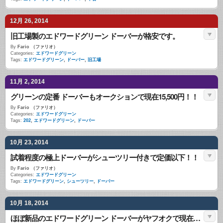
12月 26, 2014
旧工場製のエドワードグリーン ドーバーが格安です。
By
Fario （ファリオ）
Categories:
エドワードグリーン
Tags:
エドワードグリーン
,
ドーバー
,
旧工場
11月 2, 2014
グリーンの定番 ドーバーもオークションで現在15,500円！！
By
Fario （ファリオ）
Categories:
エドワードグリーン
Tags:
202
,
エドワードグリーン
,
ドーバー
10月 23, 2014
試着程度の極上ドーバーがシューツリー付きで定価以下！！
By
Fario （ファリオ）
Categories:
エドワードグリーン
Tags:
エドワードグリーン
,
シューツリー
,
ドーバー
10月 18, 2014
ほぼ新品のエドワードグリーン ドーバーがヤフオクで現在37,000円！！