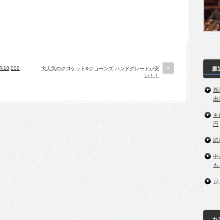
0,000
最
大人気のクロケット&ジョーンズ ハンドグレードが安
い！！
新
出
キ
円
試
中
も
ジ
カ