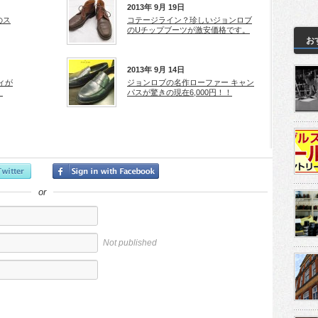
2013年 9月 19日
のス
コテージライン？珍しいジョンロブ
のUチップブーツが激安価格です。
お
2013年 9月 14日
ィが
ジョンロブの名作ローファー キャン
！
パスが驚きの現在6,000円！！
or
Not published