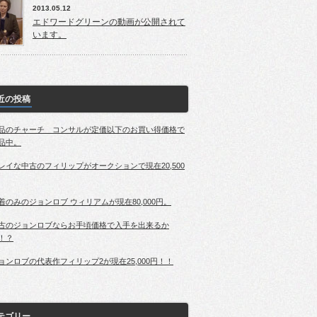
2013.05.12
エドワードグリーンの動画が公開されて
います。
近の投稿
品のチャーチ コンサルが定価以下のお買い得価格で
品中。
レイな中古のフィリップがオークションで現在20,500
着のみのジョンロブ ウィリアムが現在80,000円。
古のジョンロブならお手頃価格で入手を出来るか
！？
ョンロブの代表作フィリップ2が現在25,000円！！
テゴリー