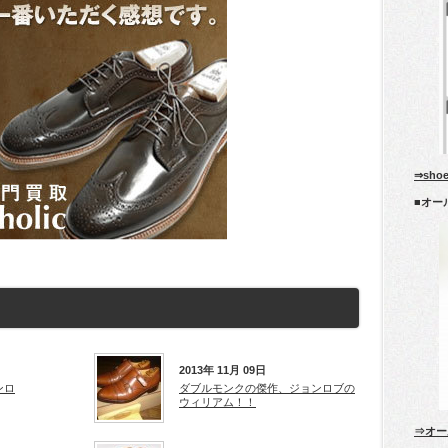
⇒sho
■オー
2013年 11月 09日
ンロ
ダブルモンクの傑作、ジョンロブの
ウィリアム！！
⇒オー