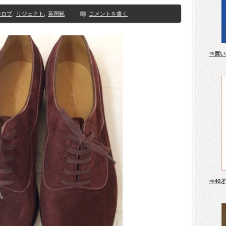
ンロブ
,
リジェクト
,
英国靴
コメントを書く
⇒買い
⇒40