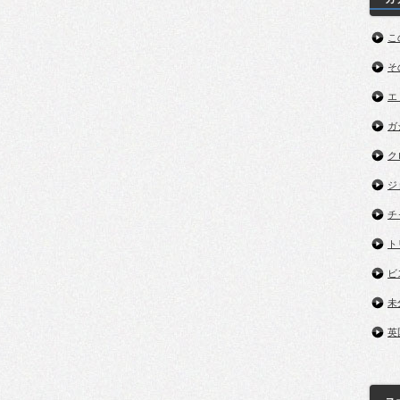
こ
そ
エ
ガ
ク
ジ
チ
ト
ビ
未
英