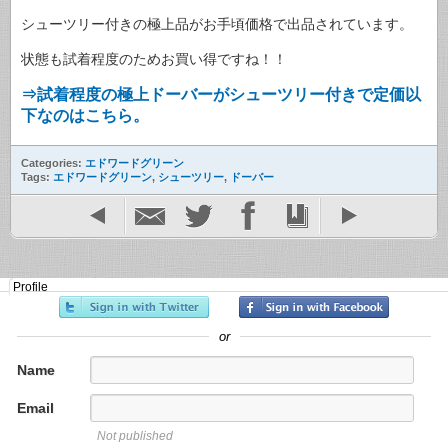
シューツリー付きの極上品がお手頃価格で出品されています。
状態も試着程度のためお買い得ですね！！
⇒試着程度の極上ドーバーがシューツリー付きで定価以
下なのはこちら。
Categories:
エドワードグリーン
Tags:
エドワードグリーン
,
シューツリー
,
ドーバー
Profile
or
Name
Email
Not published