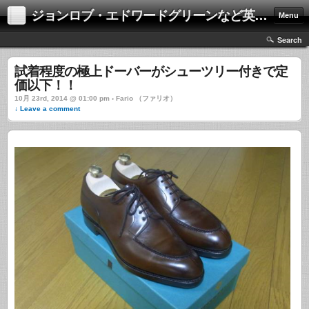
ジョンロブ・エドワードグリーンなど英国靴の激安中古通販情報ブログ
Menu
Search
試着程度の極上ドーバーがシューツリー付きで定
価以下！！
10月 23rd, 2014 @ 01:00 pm › Fario （ファリオ）
↓ Leave a comment