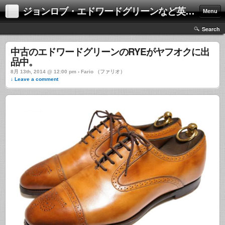
ジョンロブ・エドワードグリーンなど英国靴の激安中古通販情報ブログ
Menu
Search
中古のエドワードグリーンのRYEがヤフオクに出
品中。
8月 13th, 2014 @ 12:00 pm › Fario （ファリオ）
↓ Leave a comment