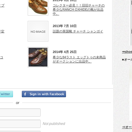
2013年 9月 10日
ィプ
コレクター必見！！旧旧チャーチの
希少なRANCH OXHIDEの靴が出品
中。
2013年 7月 10日
が定
話題の英国靴 チャーチ シャンガイ
⇒sho
2014年 4月 25日
 コ
希少な84ラスト エッグトゥの未商品
■オー
がオークションに出品中。
or
Not published
⇒オー