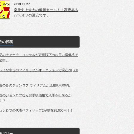
2013.09.27
楽天史上最大の優勝セール！！高級品も
77%オフの激安です。
近の投稿
品のチャーチ コンサルが定価以下のお買い得価格で
品中。
レイな中古のフィリップがオークションで現在20,500
着のみのジョンロブ ウィリアムが現在80,000円。
古のジョンロブならお手頃価格で入手を出来るか
！？
ョンロブの代表作フィリップ2が現在25,000円！！
テゴリー