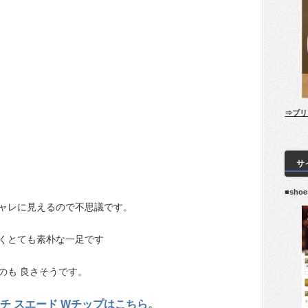
⇒ブリ
サ
■sho
ャレに見えるので不思議です。
くとても素朴な一足です
のも 良さそうです。
チ スエード Wチップはこちら。