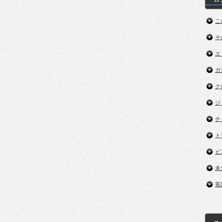
こ
そ
エ
ガ
ク
ジ
チ
ト
ビ
未
英