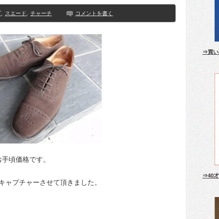
プ
,
スエード
,
チャーチ
コメントを書く
⇒買い
お手頃価格です。
⇒40
キャプチャーさせて頂きました。