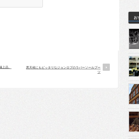
お
極上品。
悪天候にもピッタリなジョンロブのラバーソールブー
ツ