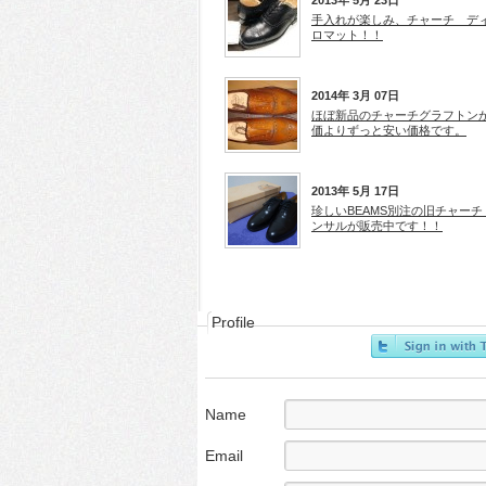
2013年 5月 23日
手入れが楽しみ、チャーチ デ
ロマット！！
2014年 3月 07日
ほぼ新品のチャーチグラフトン
価よりずっと安い価格です。
2013年 5月 17日
珍しいBEAMS別注の旧チャーチ
ンサルが販売中です！！
Profile
Name
Email