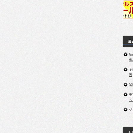
最
新
出
キ
円
試
中
も
ジ
カ