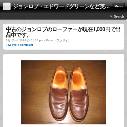
ジョンロブ・エドワードグリーンなど英国靴の激安中古通販情報ブログ
Menu
Search
中古のジョンロブのローファーが現在1,000円で出
品中です。
5月 23rd, 2014 @ 01:00 pm › Fario （ファリオ）
↓ Leave a comment