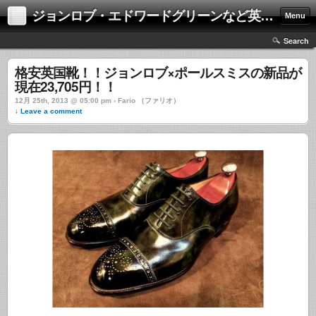
ジョンロブ・エドワードグリーンなど英国靴の激安中古通販情報ブログ
Menu
Search
格安英国靴！！ジョンロブ×ポールスミスの新品が
現在23,705円！！
12月 25th, 2013 @ 05:00 pm › Fario （ファリオ）
↓ Leave a comment