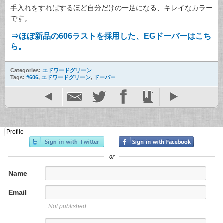
手入れをすればするほど自分だけの一足になる、キレイなカラー
です。
⇒ほぼ新品の606ラストを採用した、EGドーバーはこち
ら。
Categories:
エドワードグリーン
Tags:
#606
,
エドワードグリーン
,
ドーバー
Profile
or
Name
Email
Not published