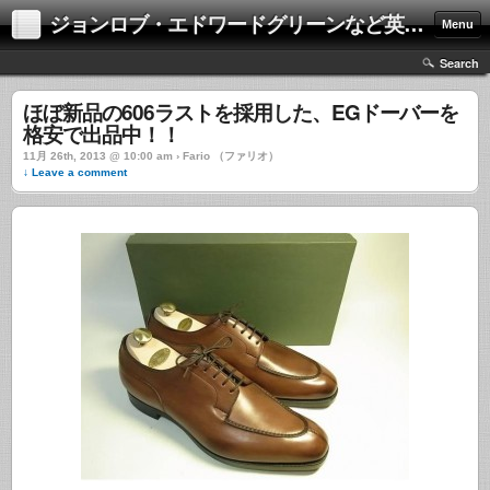
ジョンロブ・エドワードグリーンなど英国靴の激安中古通販情報ブログ
Menu
Search
ほぼ新品の606ラストを採用した、EGドーバーを
格安で出品中！！
11月 26th, 2013 @ 10:00 am › Fario （ファリオ）
↓ Leave a comment