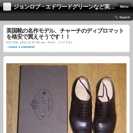
ジョンロブ・エドワードグリーンなど英国靴の激安中古通販情報ブログ
Menu
Search
英国靴の名作モデル、チャーチのディプロマット
を格安で買えそうです！！
9月 15th, 2013 @ 07:05 am › Fario （ファリオ）
↓ Leave a comment