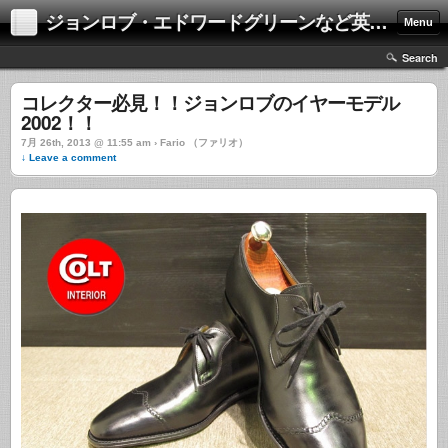
ジョンロブ・エドワードグリーンなど英国靴の激安中古通販情報ブログ
Menu
Search
コレクター必見！！ジョンロブのイヤーモデル
2002！！
7月 26th, 2013 @ 11:55 am › Fario （ファリオ）
↓ Leave a comment