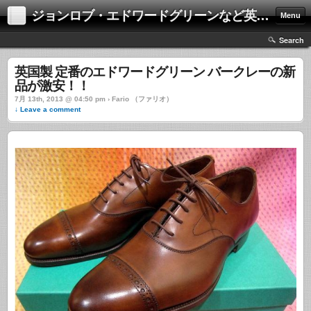
ジョンロブ・エドワードグリーンなど英国靴の激安中古通販情報ブログ
Menu
Search
英国製 定番のエドワードグリーン バークレーの新
品が激安！！
7月 13th, 2013 @ 04:50 pm › Fario （ファリオ）
↓ Leave a comment