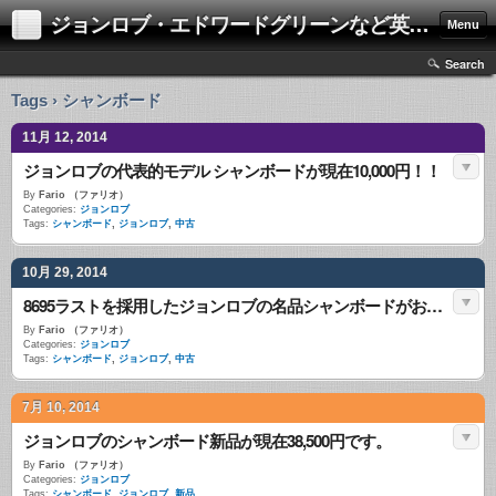
ジョンロブ・エドワードグリーンなど英国靴の激安中古通販情報ブログ
Menu
Search
Tags › シャンボード
11月 12, 2014
ジョンロブの代表的モデル シャンボードが現在10,000円！！
By
Fario （ファリオ）
Categories:
ジョンロブ
Tags:
シャンボード
,
ジョンロブ
,
中古
10月 29, 2014
8695ラストを採用したジョンロブの名品シャンボードがお値打ち価格!!
By
Fario （ファリオ）
Categories:
ジョンロブ
Tags:
シャンボード
,
ジョンロブ
,
中古
7月 10, 2014
ジョンロブのシャンボード新品が現在38,500円です。
By
Fario （ファリオ）
Categories:
ジョンロブ
Tags:
シャンボード
,
ジョンロブ
,
新品