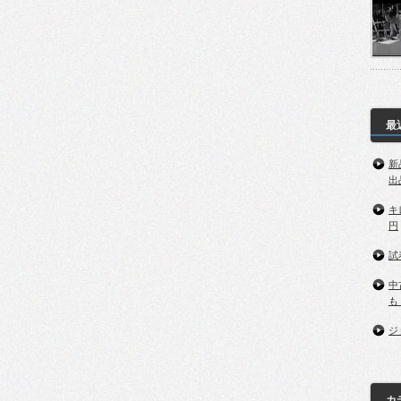
最
新
出
キ
円
試
中
も
ジ
カ