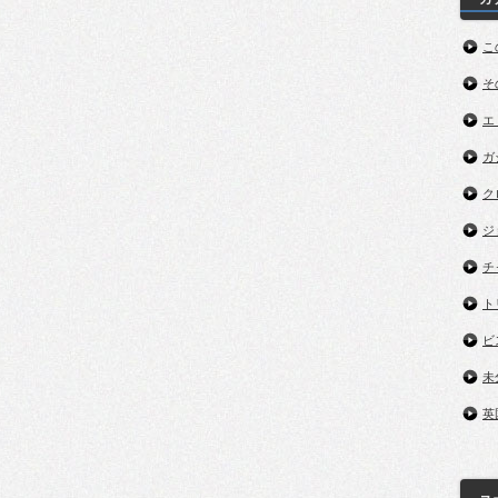
こ
そ
エ
ガ
ク
ジ
チ
ト
ビ
未
英