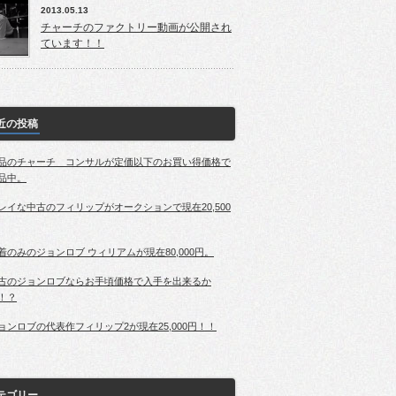
2013.05.13
チャーチのファクトリー動画が公開され
ています！！
近の投稿
品のチャーチ コンサルが定価以下のお買い得価格で
品中。
レイな中古のフィリップがオークションで現在20,500
着のみのジョンロブ ウィリアムが現在80,000円。
古のジョンロブならお手頃価格で入手を出来るか
！？
ョンロブの代表作フィリップ2が現在25,000円！！
テゴリー