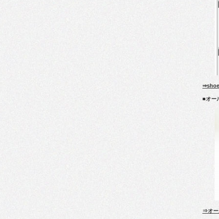
⇒sho
■オー
⇒オー